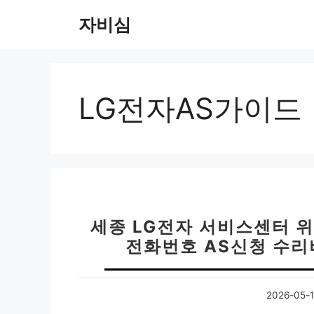
컨
자비심
텐
츠
로
건
너
LG전자AS가이드
뛰
기
세종 LG전자 서비스센터 
전화번호 AS신청 수리
2026-05-