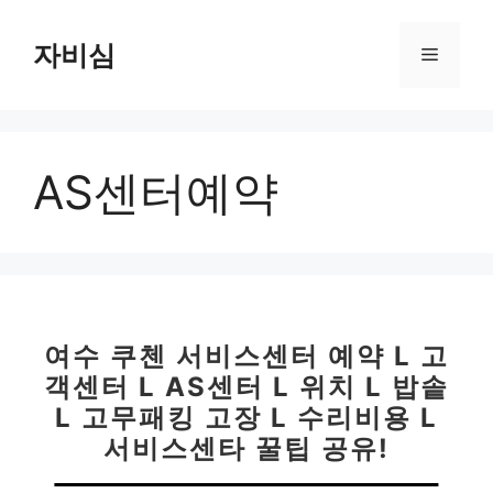
컨
텐
자비심
메
츠
로
뉴
건
너
AS센터예약
뛰
기
여수 쿠첸 서비스센터 예약 L 고
객센터 L AS센터 L 위치 L 밥솥
L 고무패킹 고장 L 수리비용 L
서비스센타 꿀팁 공유!