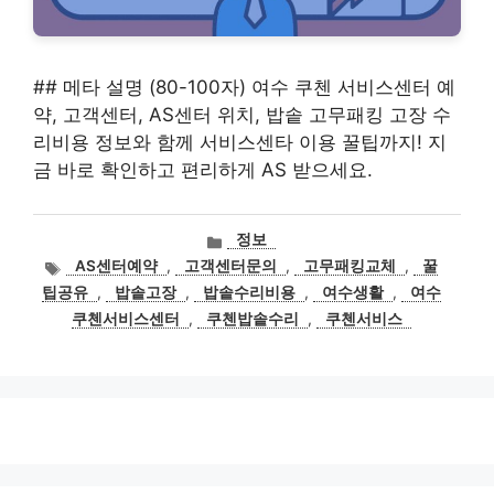
## 메타 설명 (80-100자) 여수 쿠첸 서비스센터 예
약, 고객센터, AS센터 위치, 밥솥 고무패킹 고장 수
리비용 정보와 함께 서비스센타 이용 꿀팁까지! 지
금 바로 확인하고 편리하게 AS 받으세요.
카
정보
테
태
AS센터예약
,
고객센터문의
,
고무패킹교체
,
꿀
고
그
팁공유
,
밥솥고장
,
밥솥수리비용
,
여수생활
,
여수
리
쿠첸서비스센터
,
쿠첸밥솥수리
,
쿠첸서비스