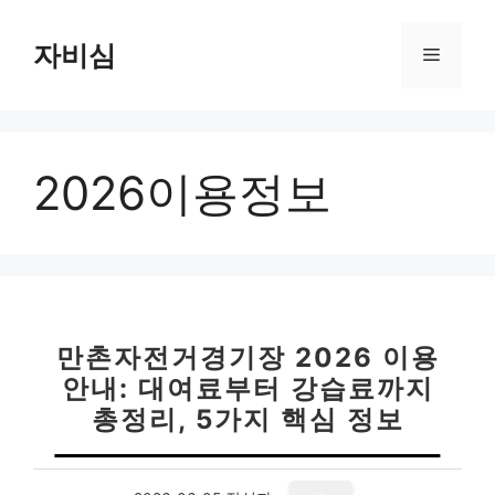
컨
텐
자비심
메
츠
로
뉴
건
너
2026이용정보
뛰
기
만촌자전거경기장 2026 이용
안내: 대여료부터 강습료까지
총정리, 5가지 핵심 정보