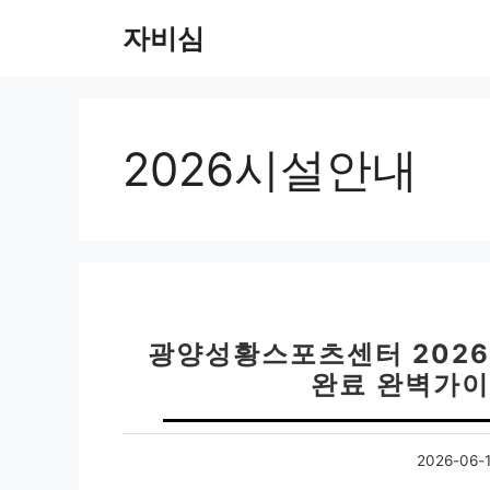
컨
자비심
텐
츠
로
건
너
2026시설안내
뛰
기
광양성황스포츠센터 2026
완료 완벽가이
2026-06-