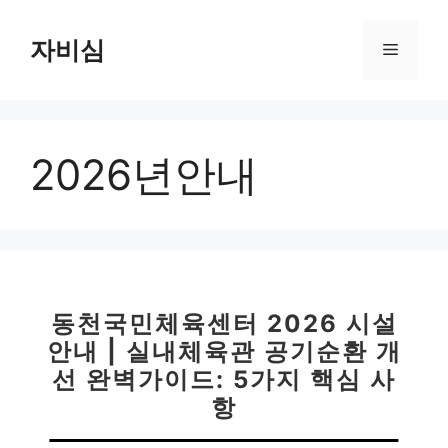
컨
텐
자비심
메
츠
로
뉴
건
너
2026년안내
뛰
기
동천국민체육센터 2026 시설
안내 | 실내체육관 공기순환 개
선 완벽가이드: 5가지 핵심 사
항