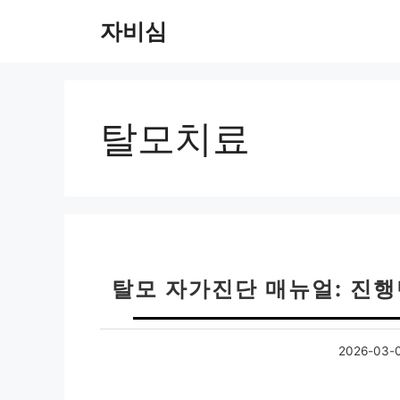
컨
자비심
텐
츠
로
건
너
탈모치료
뛰
기
탈모 자가진단 매뉴얼: 진
2026-03-