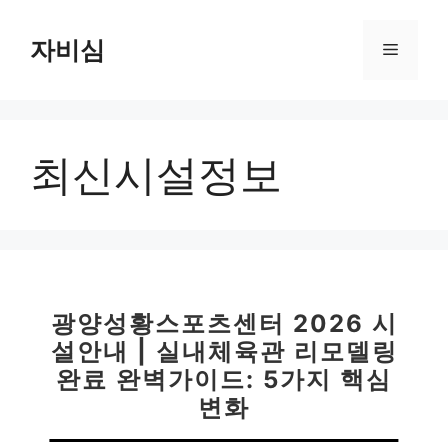
컨
텐
자비심
메
츠
로
뉴
건
너
최신시설정보
뛰
기
광양성황스포츠센터 2026 시
설안내 | 실내체육관 리모델링
완료 완벽가이드: 5가지 핵심
변화