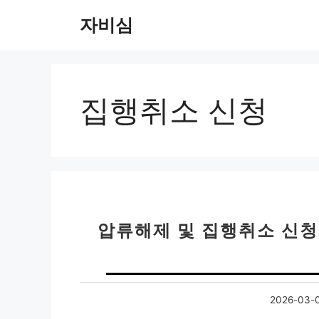
컨
자비심
텐
츠
로
건
너
집행취소 신청
뛰
기
압류해제 및 집행취소 신청
2026-03-