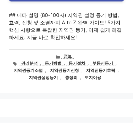
## 메타 설명 (80-100자) 지역권 설정 등기 방법,
효력, 신청 및 소멸까지 A to Z 완벽 가이드! 5가지
핵심 사항으로 복잡한 지역권 등기, 이제 쉽게 해결
하세요. 지금 바로 확인하세요!
카
정보
테
태
권리분석
,
등기방법
,
등기절차
,
부동산등기
,
고
그
지역권등기소멸
,
지역권등기신청
,
지역권등기효력
,
리
지역권설정등기
,
총정리
,
토지이용