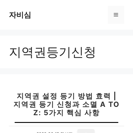
컨
텐
자비심
메
츠
로
뉴
건
너
지역권등기신청
뛰
기
지역권 설정 등기 방법 효력 |
지역권 등기 신청과 소멸 A TO
Z: 5가지 핵심 사항