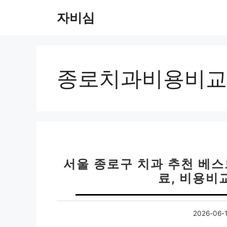
컨
자비심
텐
츠
로
건
너
종로치과비용비교
뛰
기
서울 종로구 치과 추천 베스트
료, 비용비교
2026-06-