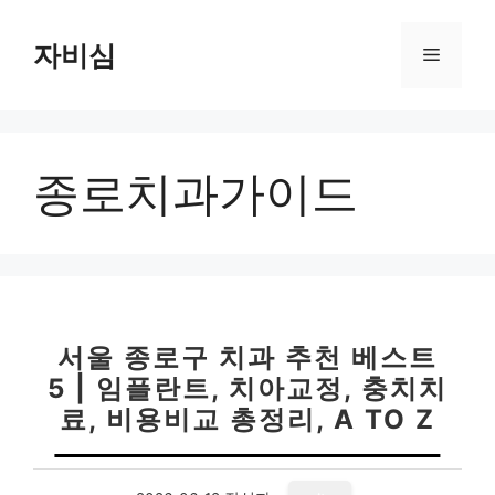
컨
텐
자비심
메
츠
로
뉴
건
너
종로치과가이드
뛰
기
서울 종로구 치과 추천 베스트
5 | 임플란트, 치아교정, 충치치
료, 비용비교 총정리, A TO Z