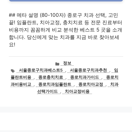
## 메타 설명 (80-100자) 종로구 치과 선택, 고민
끝! 임플란트, 치아교정, 충치치료 등 전문 진료부터
비용까지 꼼꼼하게 비교 분석한 베스트 5 곳을 소개
합니다. 당신에게 맞는 치과를 지금 바로 찾아보세
요!
카
정보
테
태
서울종로구치과베스트5
,
서울종로구치과추천
,
임
고
그
플란트비용
,
종로충치치료
,
종로치과가이드
,
종로치
리
과비용비교
,
종로치과임플란트
,
종로치아교정
,
치과
선택가이드
,
치아교정비용