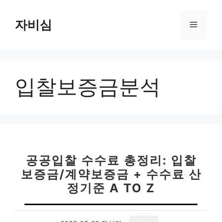
컨
텐
자비심
메
츠
로
뉴
건
너
입찰보증금분석
뛰
기
공공입찰 수수료 총정리: 입찰
보증금/계약보증금 + 수수료 산
정기준 A TO Z