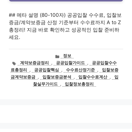
## 메타 설명 (80-100자) 공공입찰 수수료, 입찰보
증금/계약보증금 산정 기준부터 수수료까지 A to Z
총정리! 지금 바로 확인하고 성공적인 입찰 준비하
세요.
카
정보
테
태
계약보증금정리
,
공공입찰가이드
,
공공입찰수수
고
그
료총정리
,
공공입찰핵심
,
수수료산정기준
,
입찰보증
리
금계약보증금
,
입찰보증금분석
,
입찰수수료계산
,
입
찰실무가이드
,
입찰정보총정리