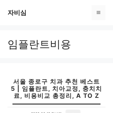
컨
텐
자비심
메
츠
로
뉴
건
너
임플란트비용
뛰
기
서울 종로구 치과 추천 베스트
5 | 임플란트, 치아교정, 충치치
료, 비용비교 총정리, A TO Z