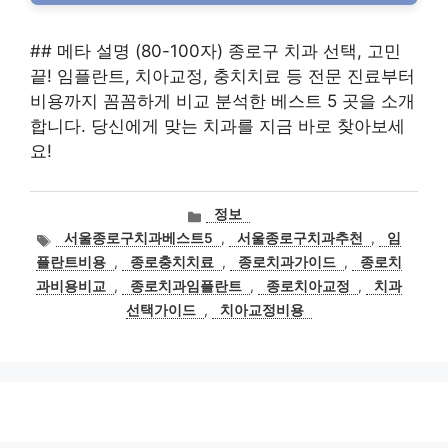
## 메타 설명 (80-100자) 종로구 치과 선택, 고민
끝! 임플란트, 치아교정, 충치치료 등 전문 진료부터
비용까지 꼼꼼하게 비교 분석한 베스트 5 곳을 소개
합니다. 당신에게 맞는 치과를 지금 바로 찾아보세
요!
카
정보
테
태
서울종로구치과베스트5
,
서울종로구치과추천
,
임
고
그
플란트비용
,
종로충치치료
,
종로치과가이드
,
종로치
리
과비용비교
,
종로치과임플란트
,
종로치아교정
,
치과
선택가이드
,
치아교정비용