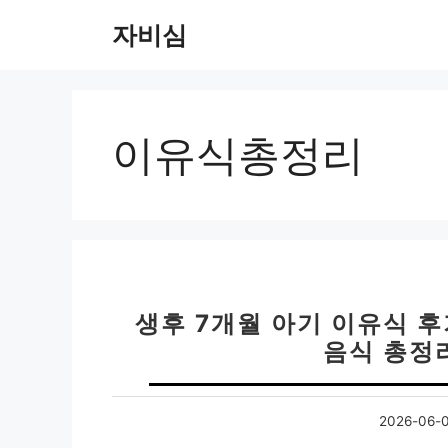
컨
자비심
텐
츠
로
건
너
이유식총정리
뛰
기
생후 7개월 아기 이유식 후
음식 총정리
2026-06-