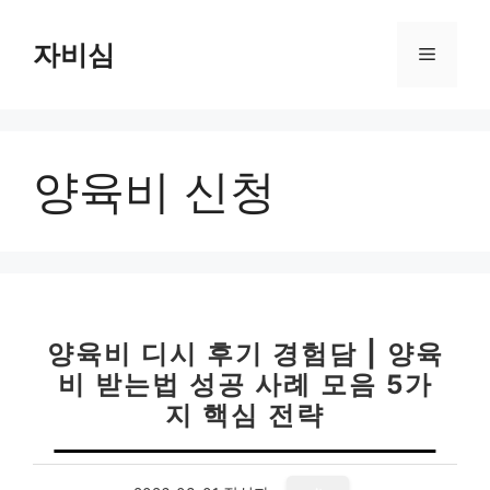
컨
텐
자비심
메
츠
로
뉴
건
너
양육비 신청
뛰
기
양육비 디시 후기 경험담 | 양육
비 받는법 성공 사례 모음 5가
지 핵심 전략