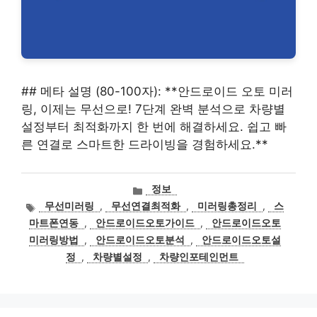
## 메타 설명 (80-100자): **안드로이드 오토 미러
링, 이제는 무선으로! 7단계 완벽 분석으로 차량별
설정부터 최적화까지 한 번에 해결하세요. 쉽고 빠
른 연결로 스마트한 드라이빙을 경험하세요.**
카
정보
테
태
무선미러링
,
무선연결최적화
,
미러링총정리
,
스
고
그
마트폰연동
,
안드로이드오토가이드
,
안드로이드오토
리
미러링방법
,
안드로이드오토분석
,
안드로이드오토설
정
,
차량별설정
,
차량인포테인먼트