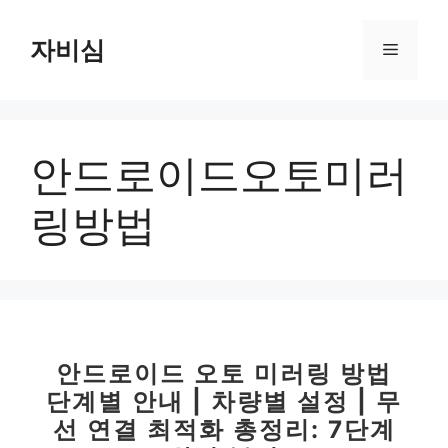
컨
텐
자비심
메
츠
로
뉴
건
너
안드로이드오토미러
뛰
기
링방법
안드로이드 오토 미러링 방법
단계별 안내 | 차량별 설정 | 무
선 연결 최적화 총정리: 7단계