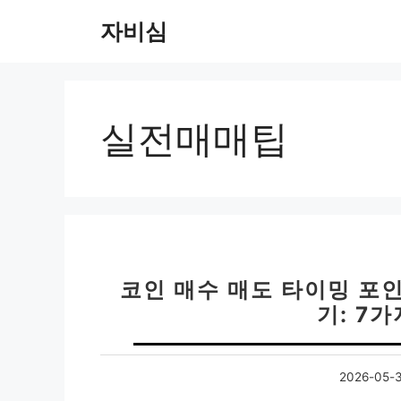
컨
자비심
텐
츠
로
건
너
실전매매팁
뛰
기
코인 매수 매도 타이밍 포인
기: 7
2026-05-