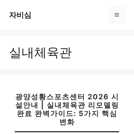
컨
텐
자비심
메
츠
로
뉴
건
너
실내체육관
뛰
기
광양성황스포츠센터 2026 시
설안내 | 실내체육관 리모델링
완료 완벽가이드: 5가지 핵심
변화