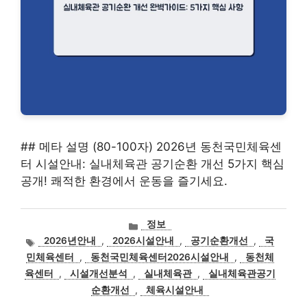
## 메타 설명 (80-100자) 2026년 동천국민체육센
터 시설안내: 실내체육관 공기순환 개선 5가지 핵심
공개! 쾌적한 환경에서 운동을 즐기세요.
카
정보
테
태
2026년안내
,
2026시설안내
,
공기순환개선
,
국
고
그
민체육센터
,
동천국민체육센터2026시설안내
,
동천체
리
육센터
,
시설개선분석
,
실내체육관
,
실내체육관공기
순환개선
,
체육시설안내