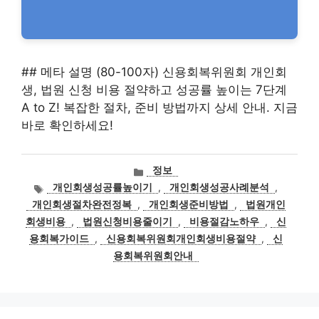
## 메타 설명 (80-100자) 신용회복위원회 개인회
생, 법원 신청 비용 절약하고 성공률 높이는 7단계
A to Z! 복잡한 절차, 준비 방법까지 상세 안내. 지금
바로 확인하세요!
카
정보
테
태
개인회생성공률높이기
,
개인회생성공사례분석
,
고
그
개인회생절차완전정복
,
개인회생준비방법
,
법원개인
리
회생비용
,
법원신청비용줄이기
,
비용절감노하우
,
신
용회복가이드
,
신용회복위원회개인회생비용절약
,
신
용회복위원회안내