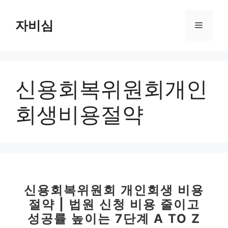
컨
텐
자비심
메
츠
로
뉴
건
너
신용회복위원회개인
뛰
기
회생비용절약
신용회복위원회 개인회생 비용
절약 | 법원 신청 비용 줄이고
성공률 높이는 7단계 A TO Z