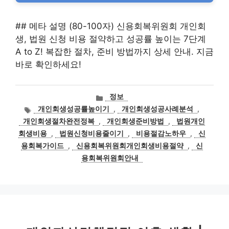
## 메타 설명 (80-100자) 신용회복위원회 개인회
생, 법원 신청 비용 절약하고 성공률 높이는 7단계
A to Z! 복잡한 절차, 준비 방법까지 상세 안내. 지금
바로 확인하세요!
카
정보
테
태
개인회생성공률높이기
,
개인회생성공사례분석
,
고
그
개인회생절차완전정복
,
개인회생준비방법
,
법원개인
리
회생비용
,
법원신청비용줄이기
,
비용절감노하우
,
신
용회복가이드
,
신용회복위원회개인회생비용절약
,
신
용회복위원회안내