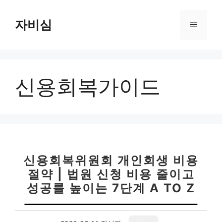
컨
텐
자비심
메
츠
로
뉴
건
너
신용회복가이드
뛰
기
신용회복위원회 개인회생 비용
절약 | 법원 신청 비용 줄이고
성공률 높이는 7단계 A TO Z