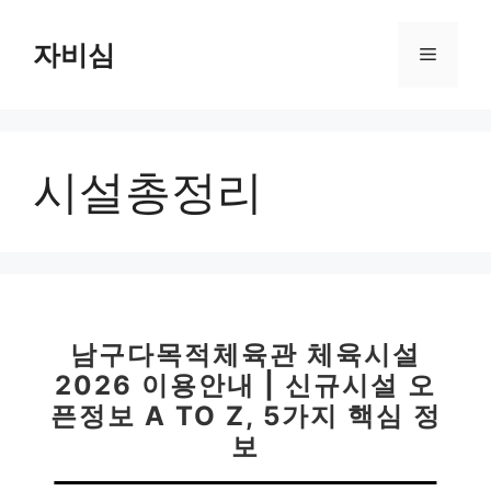
컨
텐
자비심
메
츠
로
뉴
건
너
시설총정리
뛰
기
남구다목적체육관 체육시설
2026 이용안내 | 신규시설 오
픈정보 A TO Z, 5가지 핵심 정
보