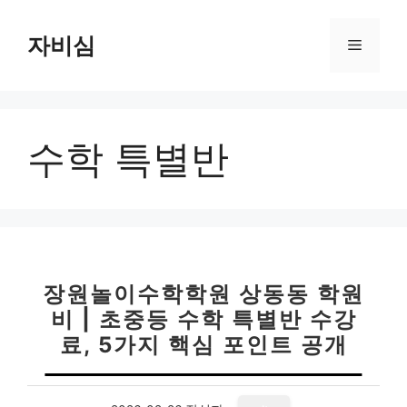
컨
텐
자비심
메
츠
로
뉴
건
너
수학 특별반
뛰
기
장원놀이수학학원 상동동 학원
비 | 초중등 수학 특별반 수강
료, 5가지 핵심 포인트 공개