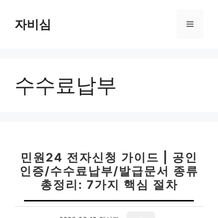
컨
텐
자비심
메
츠
로
뉴
건
너
수수료납부
뛰
기
민원24 전자신청 가이드 | 공인
인증/수수료납부/발급문서 종류
총정리: 7가지 핵심 절차