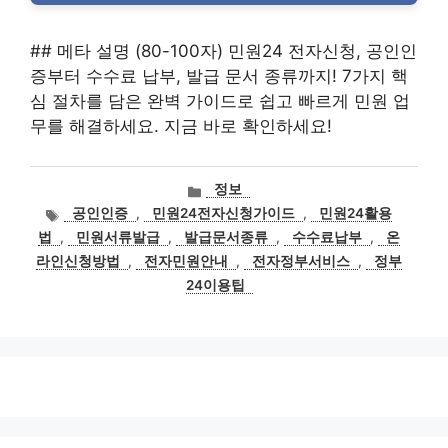
## 메타 설명 (80-100자) 민원24 전자신청, 공인인
증부터 수수료 납부, 발급 문서 종류까지! 7가지 핵
심 절차를 담은 완벽 가이드로 쉽고 빠르게 민원 업
무를 해결하세요. 지금 바로 확인하세요!
카
정보
테
태
공인인증
,
민원24전자신청가이드
,
민원24활용
고
그
법
,
민원서류발급
,
발급문서종류
,
수수료납부
,
온
리
라인신청방법
,
전자민원안내
,
전자정부서비스
,
정부
24이용팁