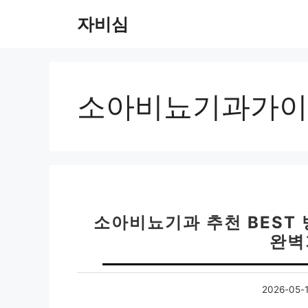
컨
자비심
텐
츠
로
건
너
소아비뇨기과가이
뛰
기
소아비뇨기과 추천 BEST 
완벽
2026-05-