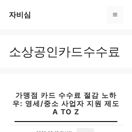
컨
텐
자비심
메
츠
로
뉴
건
너
소상공인카드수수료
뛰
기
가맹점 카드 수수료 절감 노하
우: 영세/중소 사업자 지원 제도
A TO Z