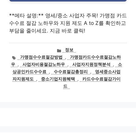
**메타 설명:** 영세/중소 사업자 주목! 가맹점 카드
수수료 절감 노하우와 지원 제도 A to Z를 확인하고
부담을 줄이세요. 지금 바로 클릭!
카
정보
테
태
가맹점수수료절감방법
,
가맹점카드수수료절감노하
고
그
우
,
사업자비용절감노하우
,
사업자지원정책분석
,
소
리
상공인카드수수료
,
수수료절감총정리
,
영세중소사업
자지원제도
,
중소기업지원혜택
,
카드수수료절감가이
드