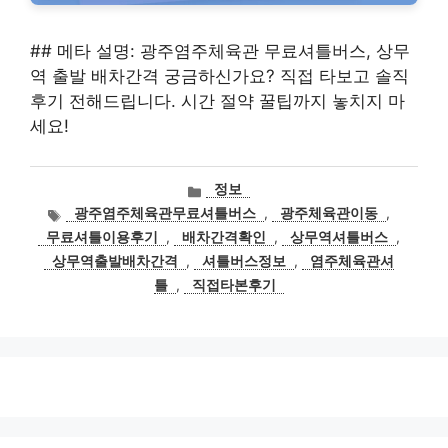
## 메타 설명: 광주염주체육관 무료셔틀버스, 상무
역 출발 배차간격 궁금하신가요? 직접 타보고 솔직
후기 전해드립니다. 시간 절약 꿀팁까지 놓치지 마
세요!
카
정보
테
태
광주염주체육관무료셔틀버스
,
광주체육관이동
,
고
그
무료셔틀이용후기
,
배차간격확인
,
상무역셔틀버스
,
리
상무역출발배차간격
,
셔틀버스정보
,
염주체육관셔
틀
,
직접타본후기