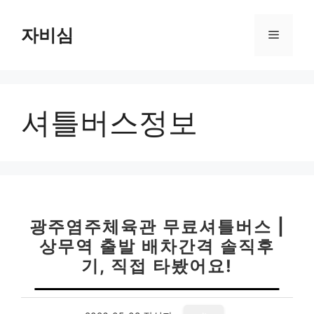
컨
텐
자비심
메
츠
로
뉴
건
너
셔틀버스정보
뛰
기
광주염주체육관 무료셔틀버스 |
상무역 출발 배차간격 솔직후
기, 직접 타봤어요!