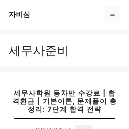
컨
텐
자비심
메
츠
로
뉴
건
너
세무사준비
뛰
기
세무사학원 동차반 수강료 | 합
격환급 | 기본이론, 문제풀이 총
정리: 7단계 합격 전략