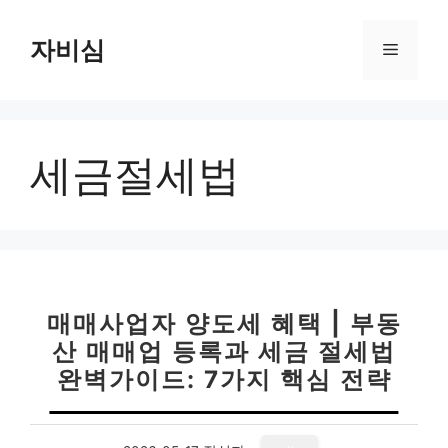
컨
텐
자비심
메
츠
로
뉴
건
너
세금절세법
뛰
기
매매사업자 양도세 혜택 | 부동
산 매매업 등록과 세금 절세법
완벽가이드: 7가지 핵심 전략