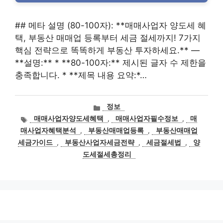
## 메타 설명 (80-100자): **매매사업자 양도세 혜
택, 부동산 매매업 등록부터 세금 절세까지! 7가지
핵심 전략으로 똑똑하게 부동산 투자하세요.** —
**설명:** * **80-100자:** 제시된 글자 수 제한을
충족합니다. * **제목 내용 요약:*…
카
정보
테
태
매매사업자양도세혜택
,
매매사업자필수정보
,
매
고
그
매사업자혜택분석
,
부동산매매업등록
,
부동산매매업
리
세금가이드
,
부동산사업자세금전략
,
세금절세법
,
양
도세절세총정리