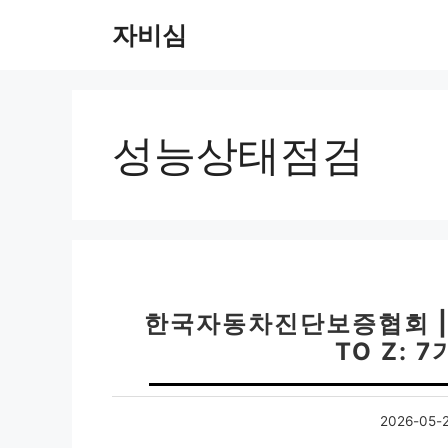
컨
자비심
텐
츠
로
건
너
성능상태점검
뛰
기
한국자동차진단보증협회 | 
TO Z: 
2026-05-