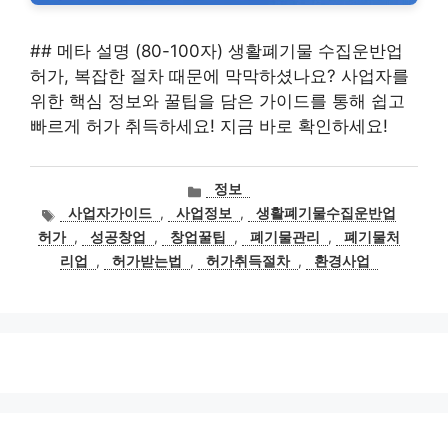
## 메타 설명 (80-100자) 생활폐기물 수집운반업
허가, 복잡한 절차 때문에 막막하셨나요? 사업자를
위한 핵심 정보와 꿀팁을 담은 가이드를 통해 쉽고
빠르게 허가 취득하세요! 지금 바로 확인하세요!
카
정보
테
태
사업자가이드
,
사업정보
,
생활폐기물수집운반업
고
그
허가
,
성공창업
,
창업꿀팁
,
폐기물관리
,
폐기물처
리
리업
,
허가받는법
,
허가취득절차
,
환경사업