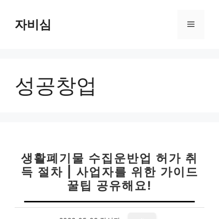
컨
텐
자비심
메
츠
로
뉴
건
너
성공창업
뛰
기
생활폐기물 수집운반업 허가 취
득 절차 | 사업자를 위한 가이드
꿀팁 공유해요!