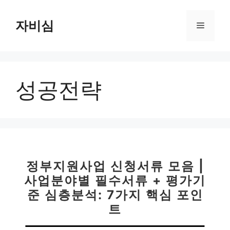
컨
텐
자비심
메
츠
로
뉴
건
너
성공전략
뛰
기
정부지원사업 신청서류 모음 |
사업분야별 필수서류 + 평가기
준 심층분석: 7가지 핵심 포인
트