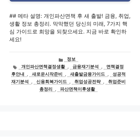
## 메타 설명: 개인파산면책 후 새 출발! 금융, 취업,
생활 정보 총정리. 막막했던 당신의 미래, 7가지 핵
심 가이드로 희망을 되찾으세요. 지금 바로 확인하
세요!
카
정보
테
태
개인파산면책결정생활
,
금융재기분석
,
면책결정
고
그
후안내
,
새로운시작준비
,
새출발금융가이드
,
성공적
리
재기분석
,
신용회복가이드
,
취업성공전략
,
취업준비
총정리
,
파산면책이후생활