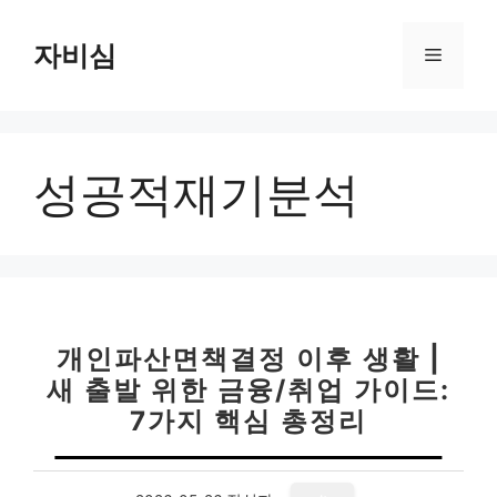
컨
텐
자비심
메
츠
로
뉴
건
너
성공적재기분석
뛰
기
개인파산면책결정 이후 생활 |
새 출발 위한 금융/취업 가이드:
7가지 핵심 총정리