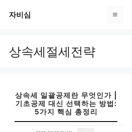
컨
텐
자비심
메
츠
로
뉴
건
너
상속세절세전략
뛰
기
상속세 일괄공제란 무엇인가 |
기초공제 대신 선택하는 방법:
5가지 핵심 총정리