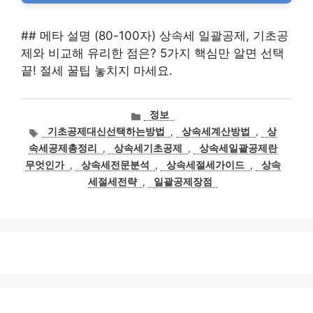
## 메타 설명 (80-100자) 상속세 일괄공제, 기초공
제와 비교해 유리한 점은? 5가지 핵심만 알면 선택
끝! 절세 꿀팁 놓치지 마세요.
카
정보
테
태
기초공제대신선택하는방법
,
상속세계산방법
,
상
고
그
속세공제총정리
,
상속세기초공제
,
상속세일괄공제란
리
무엇인가
,
상속세전문분석
,
상속세절세가이드
,
상속
세절세전략
,
일괄공제장점