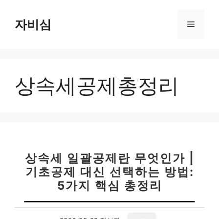
컨
텐
자비심
메
츠
로
뉴
건
너
상속세공제총정리
뛰
기
상속세 일괄공제란 무엇인가 |
기초공제 대신 선택하는 방법:
5가지 핵심 총정리