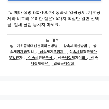
## 메타 설명 (80-100자) 상속세 일괄공제, 기초공
제와 비교해 유리한 점은? 5가지 핵심만 알면 선택
끝! 절세 꿀팁 놓치지 마세요.
카
정보
테
태
기초공제대신선택하는방법
,
상속세계산방법
,
상
고
그
속세공제총정리
,
상속세기초공제
,
상속세일괄공제란
리
무엇인가
,
상속세전문분석
,
상속세절세가이드
,
상속
세절세전략
,
일괄공제장점