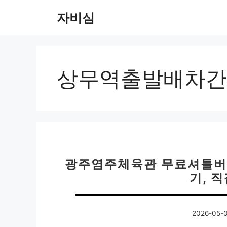
컨
자비심
텐
츠
로
건
너
상무역출발배차간
뛰
기
광주염주체육관 무료셔틀버스
기, 
2026-05-