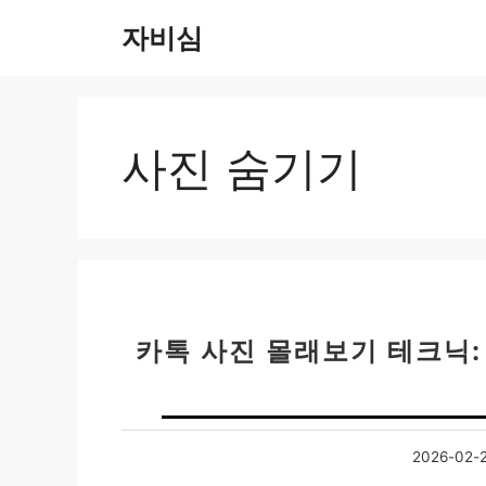
컨
자비심
텐
츠
로
건
너
사진 숨기기
뛰
기
카톡 사진 몰래보기 테크닉:
2026-02-