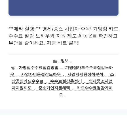
**메타 설명:** 영세/중소 사업자 주목! 가맹점 카드
수수료 절감 노하우와 지원 제도 A to Z를 확인하고
부담을 줄이세요. 지금 바로 클릭!
카
정보
테
태
가맹점수수료절감방법
,
가맹점카드수수료절감노하
고
그
우
,
사업자비용절감노하우
,
사업자지원정책분석
,
소
리
상공인카드수수료
,
수수료절감총정리
,
영세중소사업
자지원제도
,
중소기업지원혜택
,
카드수수료절감가이
드