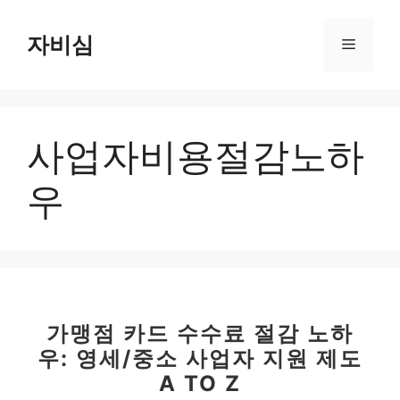
컨
텐
자비심
메
츠
로
뉴
건
너
사업자비용절감노하
뛰
기
우
가맹점 카드 수수료 절감 노하
우: 영세/중소 사업자 지원 제도
A TO Z