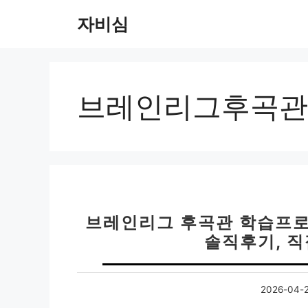
컨
자비심
텐
츠
로
건
너
브레인리그후곡관
뛰
기
브레인리그 후곡관 학습프로
솔직후기, 
2026-04-