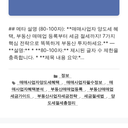
## 메타 설명 (80-100자): **매매사업자 양도세 혜
택, 부동산 매매업 등록부터 세금 절세까지! 7가지
핵심 전략으로 똑똑하게 부동산 투자하세요.** —
**설명:** * **80-100자:** 제시된 글자 수 제한을
충족합니다. * **제목 내용 요약:*…
카
정보
테
태
매매사업자양도세혜택
,
매매사업자필수정보
,
매
고
그
매사업자혜택분석
,
부동산매매업등록
,
부동산매매업
리
세금가이드
,
부동산사업자세금전략
,
세금절세법
,
양
도세절세총정리