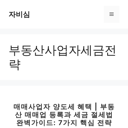
컨
텐
자비심
메
츠
로
뉴
건
너
부동산사업자세금전
뛰
기
략
매매사업자 양도세 혜택 | 부동
산 매매업 등록과 세금 절세법
완벽가이드: 7가지 핵심 전략