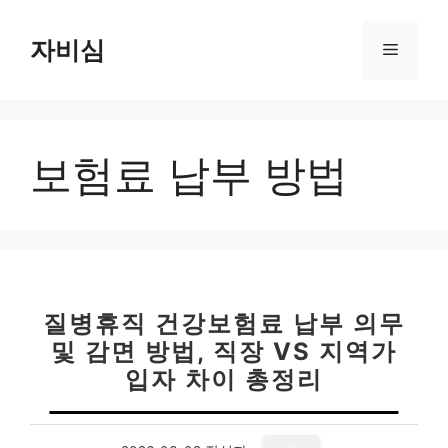
컨
텐
자비심
메
츠
로
뉴
건
너
보험료 납부 방법
뛰
기
질병휴직 건강보험료 납부 의무
및 감면 방법, 직장 VS 지역가
입자 차이 총정리