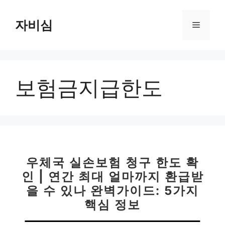
컨
텐
자비심
메
츠
로
뉴
건
너
보험금지급한도
뛰
기
우체국 실손보험 청구 한도 확
인 | 연간 최대 얼마까지 환급받
을 수 있나 완벽가이드: 5가지
핵심 정보