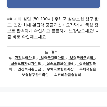
## 메타 설명 (80-100자) 우체국 실손보험 청구 한
도, 연간 최대 환급액 궁금하신가요? 5가지 핵심 정
보로 완벽하게 확인하고 든든하게 보장받으세요! 지
금 바로 확인해보세요.
카
정보
테
태
건강보험안내
,
보험금지급한도
,
보험금청구방법
,
고
그
실손보험가입가이드
,
실손보험보장내용
,
실손보험분
리
석
,
연간최대환급금
,
우체국보험료계산
,
우체국실손
보험청구한도확인
,
의료비환급총정리