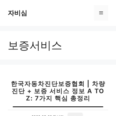
컨
텐
자비심
메
츠
로
뉴
건
너
보증서비스
뛰
기
한국자동차진단보증협회 | 차량
진단 + 보증 서비스 정보 A TO
Z: 7가지 핵심 총정리