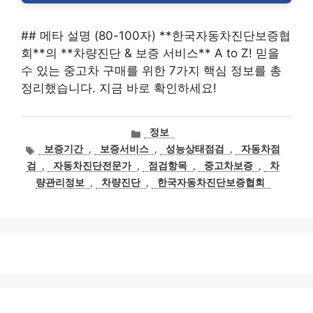
## 메타 설명 (80-100자) **한국자동차진단보증협
회**의 **차량진단 & 보증 서비스** A to Z! 믿을
수 있는 중고차 구매를 위한 7가지 핵심 정보를 총
정리했습니다. 지금 바로 확인하세요!
카
정보
테
태
보증기간
,
보증서비스
,
성능상태점검
,
자동차점
고
그
검
,
자동차진단전문가
,
점검항목
,
중고차보증
,
차
리
량관리정보
,
차량진단
,
한국자동차진단보증협회