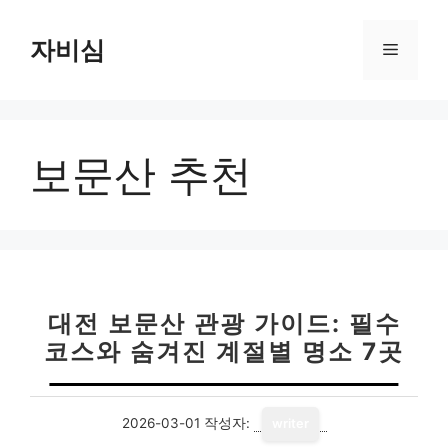
컨
텐
자비심
메
츠
로
뉴
건
너
보문산 추천
뛰
기
대전 보문산 관광 가이드: 필수
코스와 숨겨진 계절별 명소 7곳
2026-03-01
작성자:
writer