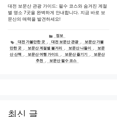
대전 보문산 관광 가이드: 필수 코스와 숨겨진 계절
별 명소 7곳을 완벽하게 안내합니다. 지금 바로 보
문산의 매력을 발견하세요!
카
정보
테
태
대전 가볼만한 곳
,
대전 보문산 관광
,
보문산 가볼
고
그
만한 곳
,
보문산 계절별 볼거리
,
보문산 나들이
,
보문
리
산 산책
,
보문산 여행 가이드
,
보문산 즐기기
,
보문산
추천
,
보문산 필수 코스
최신 글