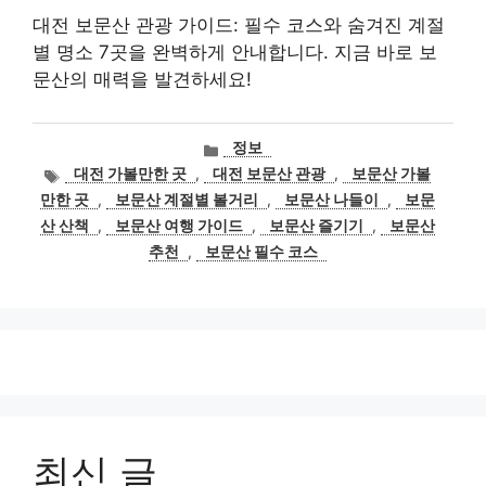
대전 보문산 관광 가이드: 필수 코스와 숨겨진 계절
별 명소 7곳을 완벽하게 안내합니다. 지금 바로 보
문산의 매력을 발견하세요!
카
정보
테
태
대전 가볼만한 곳
,
대전 보문산 관광
,
보문산 가볼
고
그
만한 곳
,
보문산 계절별 볼거리
,
보문산 나들이
,
보문
리
산 산책
,
보문산 여행 가이드
,
보문산 즐기기
,
보문산
추천
,
보문산 필수 코스
최신 글