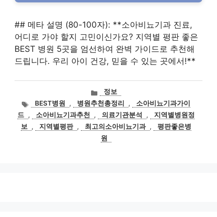
## 메타 설명 (80-100자): **소아비뇨기과 진료,
어디로 가야 할지 고민이신가요? 지역별 평판 좋은
BEST 병원 5곳을 엄선하여 완벽 가이드로 추천해
드립니다. 우리 아이 건강, 믿을 수 있는 곳에서!**
카
정보
테
태
BEST병원
,
병원추천총정리
,
소아비뇨기과가이
고
그
드
,
소아비뇨기과추천
,
의료기관분석
,
지역별병원정
리
보
,
지역별평판
,
최고의소아비뇨기과
,
평판좋은병
원