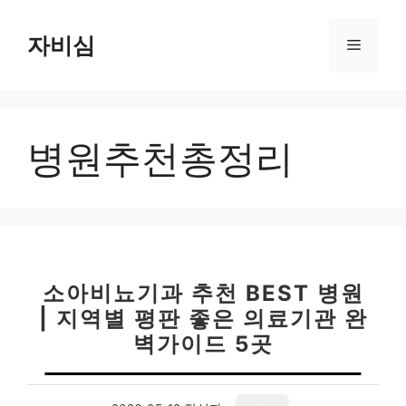
컨
텐
자비심
메
츠
로
뉴
건
너
병원추천총정리
뛰
기
소아비뇨기과 추천 BEST 병원
| 지역별 평판 좋은 의료기관 완
벽가이드 5곳