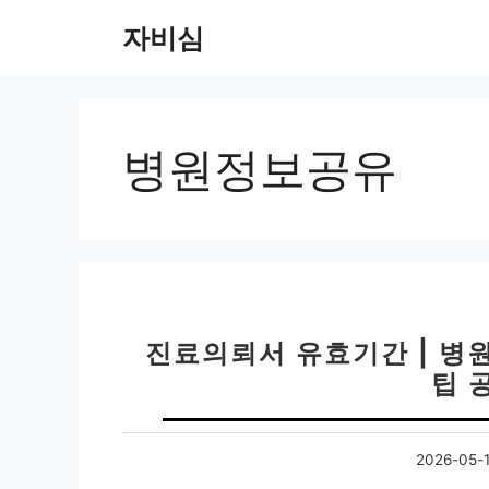
컨
자비심
텐
츠
로
건
너
병원정보공유
뛰
기
진료의뢰서 유효기간 | 병
팁 
2026-05-