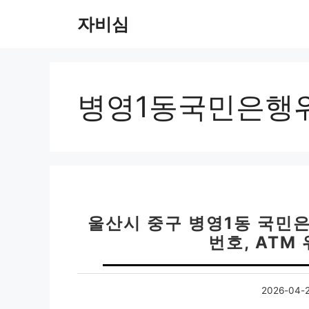
컨
자비심
텐
츠
로
건
너
병영1동국민은행
뛰
기
울산시 중구 병영1동 국민은
번호, ATM
2026-04-