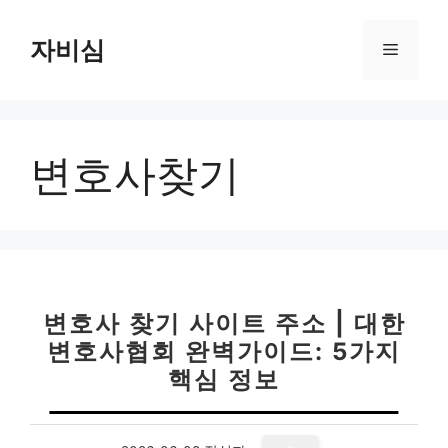
컨
텐
자비심
메
츠
로
뉴
건
너
변호사찾기
뛰
기
변호사 찾기 사이트 주소 | 대한
변호사협회 완벽가이드: 5가지
핵심 정보