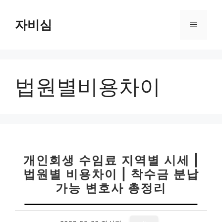
컨
텐
자비심
메
츠
로
뉴
건
너
법원별비용차이
뛰
기
개인회생 수임료 지역별 시세 |
법원별 비용차이 | 착수금 분납
가능 변호사 총정리