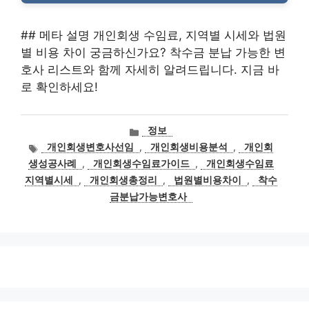
## 메타 설명 개인회생 수임료, 지역별 시세와 법원
별 비용 차이 궁금하신가요? 착수금 분납 가능한 변
호사 리스트와 함께 자세히 알려드립니다. 지금 바
로 확인하세요!
카
정보
테
태
개인회생변호사선임
,
개인회생비용분석
,
개인회
고
그
생성공사례
,
개인회생수임료가이드
,
개인회생수임료
리
지역별시세
,
개인회생총정리
,
법원별비용차이
,
착수
금분납가능변호사