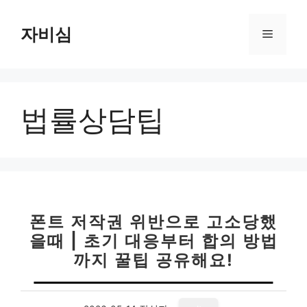
컨
텐
자비심
메
츠
로
뉴
건
너
법률상담팁
뛰
기
폰트 저작권 위반으로 고소당했
을때 | 초기 대응부터 합의 방법
까지 꿀팁 공유해요!