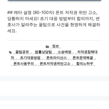
## 메타 설명 (80-100자) 폰트 저작권 위반 고소,
당황하지 마세요! 초기 대응 방법부터 합의까지, 변
호사가 알려주는 꿀팁으로 사건을 현명하게 해결하
세요.
카
정보
테
태
꿀팁공유
,
법률상담팁
,
소송예방
,
저작권침해대
고
그
처
,
초기대응방법
,
폰트라이선스
,
폰트문제해결
,
리
폰트사용주의
,
폰트저작권위반고소
,
합의노하우